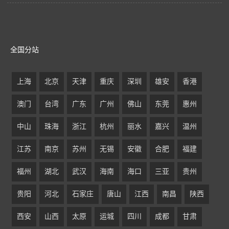
全国分站
上海
北京
天津
重庆
深圳
雄安
香港
澳门
台湾
广东
广州
佛山
东莞
惠州
中山
珠海
浙江
杭州
丽水
嘉兴
温州
江苏
南京
苏州
无锡
安徽
合肥
福建
福州
湖北
武汉
海南
海口
三亚
贵州
贵阳
河北
石家庄
唐山
江西
南昌
陕西
西安
山西
太原
运城
四川
成都
甘肃