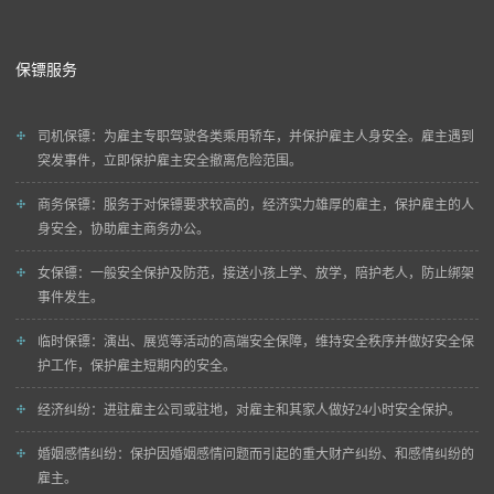
保镖服务
司机保镖
：为雇主专职驾驶各类乘用轿车，并保护雇主人身安全。雇主遇到
突发事件，立即保护雇主安全撤离危险范围。
商务保镖
：服务于对保镖要求较高的，经济实力雄厚的雇主，保护雇主的人
身安全，协助雇主商务办公。
女保镖
：一般安全保护及防范，接送小孩上学、放学，陪护老人，防止绑架
事件发生。
临时保镖
：演出、展览等活动的高端安全保障，维持安全秩序并做好安全保
护工作，保护雇主短期内的安全。
经济纠纷
：进驻雇主公司或驻地，对雇主和其家人做好24小时安全保护。
婚姻感情纠纷
：保护因婚姻感情问题而引起的重大财产纠纷、和感情纠纷的
雇主。