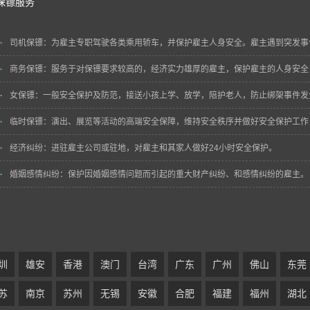
保镖服务
司机保镖
：为雇主专职驾驶各类乘用轿车，并保护雇主人身安全。雇主遇到突发事
商务保镖
：服务于对保镖要求较高的，经济实力雄厚的雇主，保护雇主的人身安全
女保镖
：一般安全保护及防范，接送小孩上学、放学，陪护老人，防止绑架事件发
临时保镖
：演出、展览等活动的高端安全保障，维持安全秩序并做好安全保护工作
经济纠纷
：进驻雇主公司或驻地，对雇主和其家人做好24小时安全保护。
婚姻感情纠纷
：保护因婚姻感情问题而引起的重大财产纠纷、和感情纠纷的雇主。
圳
雄安
香港
澳门
台湾
广东
广州
佛山
东莞
苏
南京
苏州
无锡
安徽
合肥
福建
福州
湖北