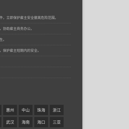
件，立即保护雇主安全撤离危险范围。
，协助雇主商务办公。
生。
，保护雇主短期内的安全。
惠州
中山
珠海
浙江
武汉
海南
海口
三亚