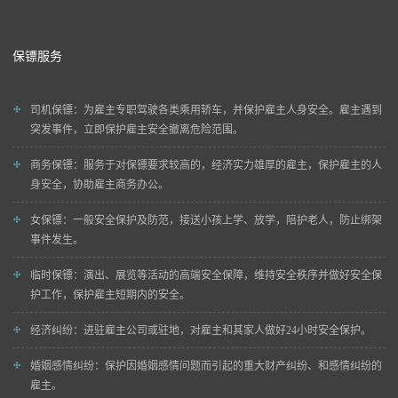
保镖服务
司机保镖
：为雇主专职驾驶各类乘用轿车，并保护雇主人身安全。雇主遇到
突发事件，立即保护雇主安全撤离危险范围。
商务保镖
：服务于对保镖要求较高的，经济实力雄厚的雇主，保护雇主的人
身安全，协助雇主商务办公。
女保镖
：一般安全保护及防范，接送小孩上学、放学，陪护老人，防止绑架
事件发生。
临时保镖
：演出、展览等活动的高端安全保障，维持安全秩序并做好安全保
护工作，保护雇主短期内的安全。
经济纠纷
：进驻雇主公司或驻地，对雇主和其家人做好24小时安全保护。
婚姻感情纠纷
：保护因婚姻感情问题而引起的重大财产纠纷、和感情纠纷的
雇主。