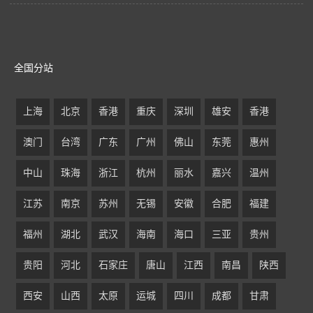
全国分站
上海
北京
香港
重庆
深圳
雄安
香港
澳门
台湾
广东
广州
佛山
东莞
惠州
中山
珠海
浙江
杭州
丽水
嘉兴
温州
江苏
南京
苏州
无锡
安徽
合肥
福建
福州
湖北
武汉
海南
海口
三亚
贵州
贵阳
河北
石家庄
唐山
江西
南昌
陕西
西安
山西
太原
运城
四川
成都
甘肃