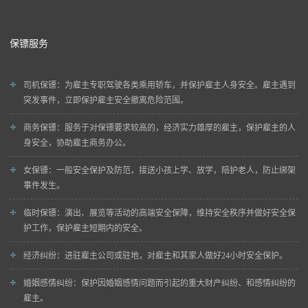
保镖服务
司机保镖
：为雇主专职驾驶各类乘用轿车，并保护雇主人身安全。雇主遇到
突发事件，立即保护雇主安全撤离危险范围。
商务保镖
：服务于对保镖要求较高的，经济实力雄厚的雇主，保护雇主的人
身安全，协助雇主商务办公。
女保镖
：一般安全保护及防范，接送小孩上学、放学，陪护老人，防止绑架
事件发生。
临时保镖
：演出、展览等活动的高端安全保障，维持安全秩序并做好安全保
护工作，保护雇主短期内的安全。
经济纠纷
：进驻雇主公司或驻地，对雇主和其家人做好24小时安全保护。
婚姻感情纠纷
：保护因婚姻感情问题而引起的重大财产纠纷、和感情纠纷的
雇主。