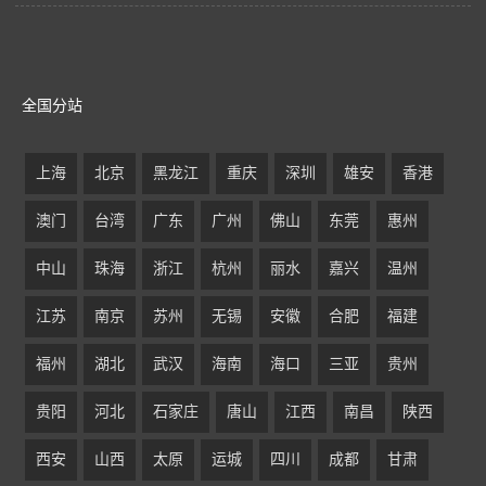
全国分站
上海
北京
黑龙江
重庆
深圳
雄安
香港
澳门
台湾
广东
广州
佛山
东莞
惠州
中山
珠海
浙江
杭州
丽水
嘉兴
温州
江苏
南京
苏州
无锡
安徽
合肥
福建
福州
湖北
武汉
海南
海口
三亚
贵州
贵阳
河北
石家庄
唐山
江西
南昌
陕西
西安
山西
太原
运城
四川
成都
甘肃