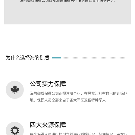
海豹御盾保镖公司直接派遣保镖执行临时高端安全保护任务.
为什么选择海豹御盾
公司实力保障
海豹御盾保镖公司正规注册企业，在黑龙江拥有自己的训练场
地。保镖人员全部来自于各大军区退伍特种军人
四大来源保障
每个保镖人员进行培训之前进行婚姻状况、配偶情况、子女状