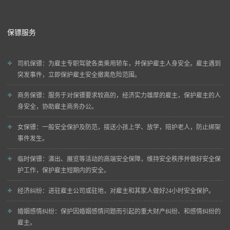
保镖服务
司机保镖
：为雇主专职驾驶各类乘用轿车，并保护雇主人身安全。雇主遇到
突发事件，立即保护雇主安全撤离危险范围。
商务保镖
：服务于对保镖要求较高的，经济实力雄厚的雇主，保护雇主的人
身安全，协助雇主商务办公。
女保镖
：一般安全保护及防范，接送小孩上学、放学，陪护老人，防止绑架
事件发生。
临时保镖
：演出、展览等活动的高端安全保障，维持安全秩序并做好安全保
护工作，保护雇主短期内的安全。
经济纠纷
：进驻雇主公司或驻地，对雇主和其家人做好24小时安全保护。
婚姻感情纠纷
：保护因婚姻感情问题而引起的重大财产纠纷、和感情纠纷的
雇主。