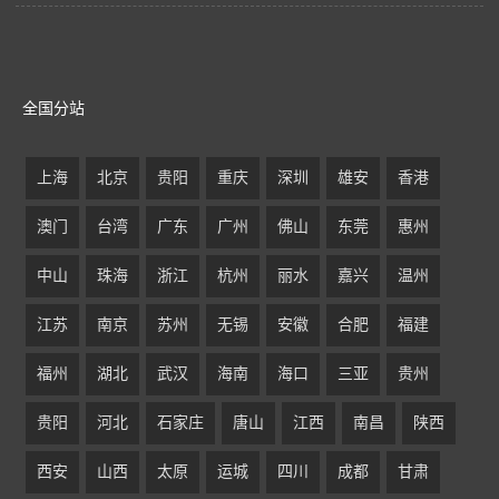
全国分站
上海
北京
贵阳
重庆
深圳
雄安
香港
澳门
台湾
广东
广州
佛山
东莞
惠州
中山
珠海
浙江
杭州
丽水
嘉兴
温州
江苏
南京
苏州
无锡
安徽
合肥
福建
福州
湖北
武汉
海南
海口
三亚
贵州
贵阳
河北
石家庄
唐山
江西
南昌
陕西
西安
山西
太原
运城
四川
成都
甘肃