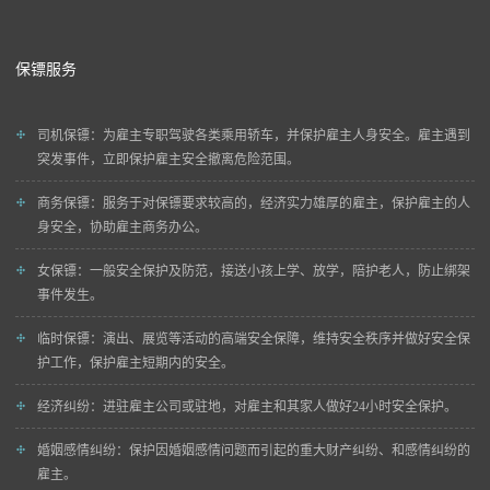
保镖服务
司机保镖
：为雇主专职驾驶各类乘用轿车，并保护雇主人身安全。雇主遇到
突发事件，立即保护雇主安全撤离危险范围。
商务保镖
：服务于对保镖要求较高的，经济实力雄厚的雇主，保护雇主的人
身安全，协助雇主商务办公。
女保镖
：一般安全保护及防范，接送小孩上学、放学，陪护老人，防止绑架
事件发生。
临时保镖
：演出、展览等活动的高端安全保障，维持安全秩序并做好安全保
护工作，保护雇主短期内的安全。
经济纠纷
：进驻雇主公司或驻地，对雇主和其家人做好24小时安全保护。
婚姻感情纠纷
：保护因婚姻感情问题而引起的重大财产纠纷、和感情纠纷的
雇主。